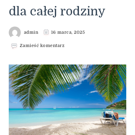
dla całej rodziny
admin
16 marca, 2025
we
Zamieść komentarz
wpisie
Rodzinne
wakacje
nad
morzem
–
Osada
Szwedzka
dla
całej
rodziny