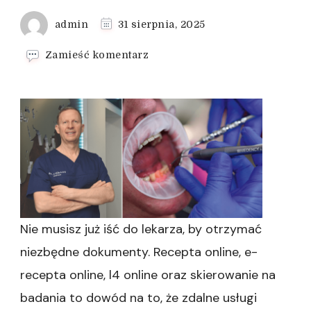
admin
31 sierpnia, 2025
we
Zamieść komentarz
wpisie
Skierowanie
na
badania
przy
teleporadzie
Nie musisz już iść do lekarza, by otrzymać
niezbędne dokumenty. Recepta online, e-
recepta online, l4 online oraz skierowanie na
badania to dowód na to, że zdalne usługi