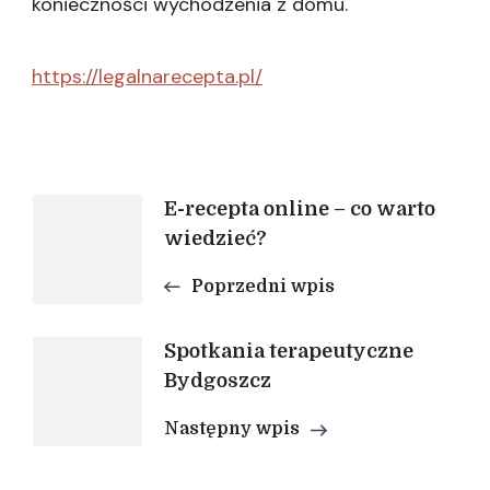
konieczności wychodzenia z domu.
https://legalnarecepta.pl/
Nawigacja
E-recepta online – co warto
wiedzieć?
wpisu
Poprzedni wpis
Spotkania terapeutyczne
Bydgoszcz
Następny wpis