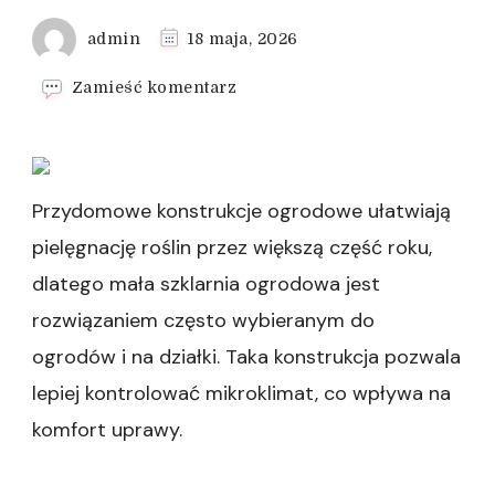
admin
18 maja, 2026
we
Zamieść komentarz
wpisie
Szklarnia
ogrodowa
jako
wsparcie
Przydomowe konstrukcje ogrodowe ułatwiają
dla
pielęgnację roślin przez większą część roku,
ogrodnika
dlatego mała szklarnia ogrodowa jest
rozwiązaniem często wybieranym do
ogrodów i na działki. Taka konstrukcja pozwala
lepiej kontrolować mikroklimat, co wpływa na
komfort uprawy.