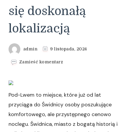
się doskonałą
lokalizacją
admin
9 listopada, 2024
we
Zamieść komentarz
wpisie
Tani
nocleg
w
Świdnicy?
Pod-Lwem to miejsce, które już od lat
Wybierz
przyciąga do Świdnicy osoby poszukujące
Pod-
Lwem
komfortowego, ale przystępnego cenowo
i
noclegu. Świdnica, miasto z bogatą historią i
ciesz
się