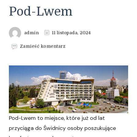
Pod-Lwem
admin
11 listopada, 2024
we
Zamieść komentarz
wpisie
Tanie
noclegi
dla
grup
i
rodzin
w
Świdnicy
–
Oferta
Pod-Lwem to miejsce, które już od lat
Pod-
przyciąga do Świdnicy osoby poszukujące
Lwem