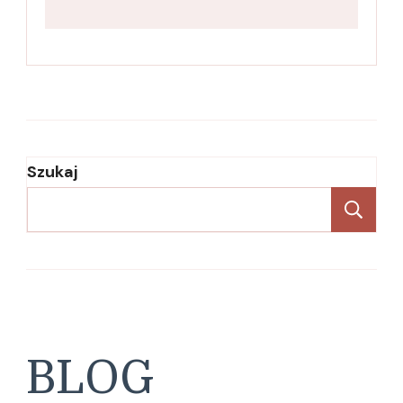
Szukaj
Sz
BLOG