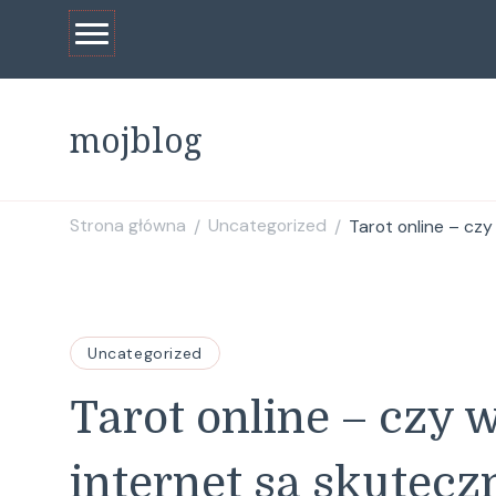
mojblog
Strona główna
Uncategorized
Tarot online – cz
/
/
Uncategorized
Tarot online – czy 
internet są skutecz