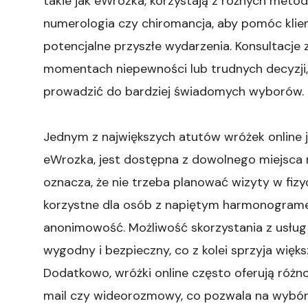
takie jak eWrozka, korzystają z różnych metod 
numerologia czy chiromancja, aby pomóc klie
potencjalne przyszłe wydarzenia. Konsultacj
momentach niepewności lub trudnych decyzji,
prowadzić do bardziej świadomych wyborów.
Jednym z największych atutów wróżek online je
eWrozka, jest dostępna z dowolnego miejsca na
oznacza, że nie trzeba planować wizyty w fizy
korzystne dla osób z napiętym harmonograme
anonimowość. Możliwość skorzystania z usług w
wygodny i bezpieczny, co z kolei sprzyja więk
Dodatkowo, wróżki online często oferują różno
mail czy wideorozmowy, co pozwala na wybór 