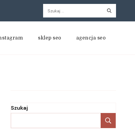
Szukaj:
nstagram
sklep seo
agencja seo
Szukaj
Szukaj