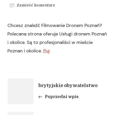
we
Zamieść komentarz
wpisie
Usługi
dronem
Chcesz znaleźć Filmowanie Dronem Poznań?
Poznań
i
Polecana strona oferuje Usługi dronem Poznań
okolice
i okolice. Są to profesjonaliści w mieście
Poznan i okolice.
fhg
Nawigacja
brytyjskie obywatelstwo
Poprzedni wpis
wpisu