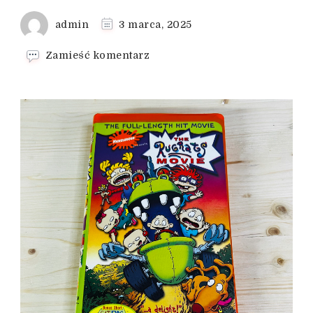
admin
3 marca, 2025
we
Zamieść komentarz
wpisie
Usługi
przegrywania
VHS
na
DVD