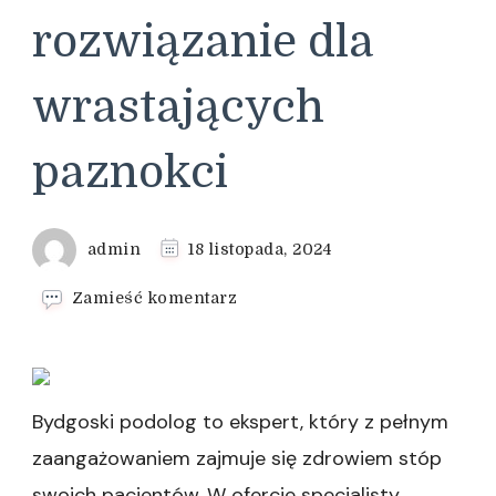
rozwiązanie dla
wrastających
paznokci
admin
18 listopada, 2024
we
Zamieść komentarz
wpisie
Wkładki
ortopedyczne
jako
skuteczne
Bydgoski podolog to ekspert, który z pełnym
rozwiązanie
zaangażowaniem zajmuje się zdrowiem stóp
dla
wrastających
swoich pacjentów. W ofercie specjalisty