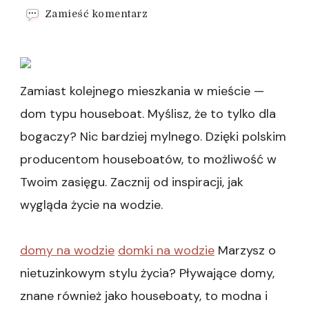
we
Zamieść komentarz
wpisie
Własny
dom
na
jeziorze
Zamiast kolejnego mieszkania w mieście —
lub
dom typu houseboat. Myślisz, że to tylko dla
rzece
bogaczy? Nic bardziej mylnego. Dzięki polskim
producentom houseboatów, to możliwość w
Twoim zasięgu. Zacznij od inspiracji, jak
wygląda życie na wodzie.
domy na wodzie
domki na wodzie
Marzysz o
nietuzinkowym stylu życia? Pływające domy,
znane również jako houseboaty, to modna i