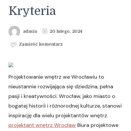
Kryteria
admin
20 lutego, 2024
we
Zamieść komentarz
wpisie
Wybór
Materiałów
i
Wykończeń:
Projektowanie wnętrz we Wrocławiu to
Jakość
nieustannie rozwijająca się dziedzina, pełna
i
Trwałość
pasji i kreatywności. Wrocław, jako miasto o
jako
bogatej historii i różnorodnej kulturze, stanowi
Kryteria
inspirację dla wielu projektantów wnętrz.
projektant wnętrz Wrocław
Biura projektowe