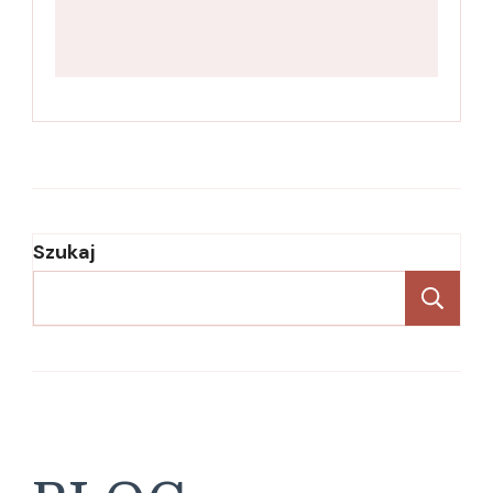
Szukaj
Sz