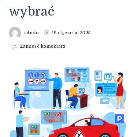
wybrać
admin
19 stycznia, 2025
we
Zamieść komentarz
wpisie
Wybór
pojazdu
do
nauki
jazdy
w
Szczecinie
–
co
wybrać