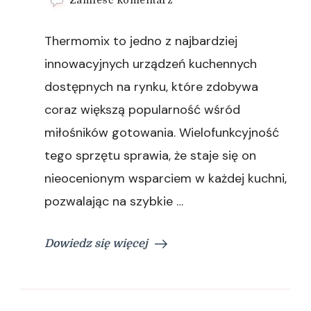
wpisie
Thermomix
Thermomix to jedno z najbardziej
0%
–
innowacyjnych urządzeń kuchennych
wygodne
dostępnych na rynku, które zdobywa
finansowanie
urządzenia
coraz większą popularność wśród
miłośników gotowania. Wielofunkcyjność
tego sprzętu sprawia, że staje się on
nieocenionym wsparciem w każdej kuchni,
pozwalając na szybkie …
Dowiedz się więcej