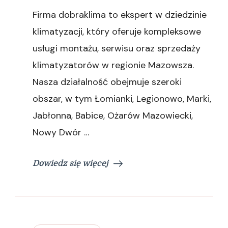
Kompleksowa
Firma dobraklima to ekspert w dziedzinie
klimatyzacja
dla
klimatyzacji, który oferuje kompleksowe
mieszkań
usługi montażu, serwisu oraz sprzedaży
i
firm
klimatyzatorów w regionie Mazowsza.
Nasza działalność obejmuje szeroki
obszar, w tym Łomianki, Legionowo, Marki,
Jabłonna, Babice, Ożarów Mazowiecki,
Nowy Dwór …
Dowiedz się więcej