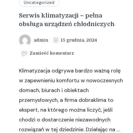
Uncategorized
Serwis klimatyzacji – pełna
obsługa urządzeń chłodniczych
admin
15 grudnia, 2024
we
Zamieść komentarz
wpisie
Serwis
Klimatyzacja odgrywa bardzo ważną rolę
klimatyzacji
–
w zapewnieniu komfortu w nowoczesnych
pełna
domach, biurach i obiektach
obsługa
urządzeń
przemysłowych, a firma dobraklima to
chłodniczych
ekspert, na którego można liczyć, jeśli
chodzi o dostarczenie niezawodnych
rozwiązań w tej dziedzinie. Działając na …