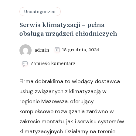
Uncategorized
Serwis klimatyzacji – pełna
obsługa urządzeń chłodniczych
admin
15 grudnia, 2024
we
Zamieść komentarz
wpisie
Serwis
Firma dobraklima to wiodący dostawca
klimatyzacji
–
usług związanych z klimatyzacją w
pełna
regionie Mazowsza, oferujący
obsługa
urządzeń
kompleksowe rozwiązania zarówno w
chłodniczych
zakresie montażu, jak i serwisu systemów
klimatyzacyjnych. Działamy na terenie