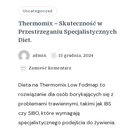
Uncategorized
Thermomix – Skuteczność w
Przestrzeganiu Specjalistycznych
Diet.
admin
15 grudnia, 2024
we
Zamieść komentarz
wpisie
Thermomix
Dieta na Thermomix Low Fodmap to
–
Skuteczność
rozwiązanie dla osób borykających się z
w
problemami trawiennymi, takimi jak IBS
Przestrzeganiu
Specjalistycznych
czy SIBO, które wymagają
Diet.
specjalistycznego podejścia do żywienia.