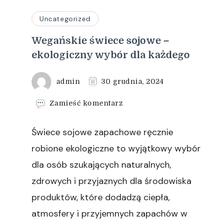
Uncategorized
Wegańskie świece sojowe –
ekologiczny wybór dla każdego
admin
30 grudnia, 2024
we
Zamieść komentarz
wpisie
Wegańskie
Świece sojowe zapachowe ręcznie
świece
sojowe
robione ekologiczne to wyjątkowy wybór
–
dla osób szukających naturalnych,
ekologiczny
wybór
zdrowych i przyjaznych dla środowiska
dla
produktów, które dodadzą ciepła,
każdego
atmosfery i przyjemnych zapachów w