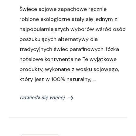
Jakie
Świece sojowe zapachowe ręcznie
zapachy
można
robione ekologiczne stały się jednym z
znaleźć
najpopularniejszych wyborów wśród osób
w
świecach
poszukujących alternatywy dla
sojowych?
tradycyjnych świec parafinowych. łóżka
hotelowe kontynentalne Te wyjątkowe
produkty, wykonane z wosku sojowego,
który jest w 100% naturalny, …
Dowiedz się więcej