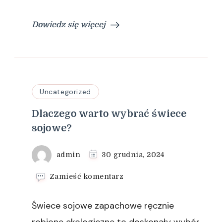
Dowiedz się więcej
Uncategorized
Dlaczego warto wybrać świece
sojowe?
admin
30 grudnia, 2024
we
Zamieść komentarz
wpisie
Dlaczego
Świece sojowe zapachowe ręcznie
warto
wybrać