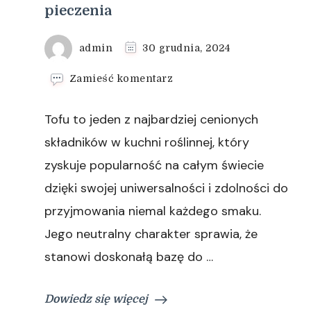
pieczenia
admin
30 grudnia, 2024
we
Zamieść komentarz
wpisie
Tofu
Tofu to jeden z najbardziej cenionych
w
marynacie
składników w kuchni roślinnej, który
idealnej
zyskuje popularność na całym świecie
–
jak
dzięki swojej uniwersalności i zdolności do
przygotować
przyjmowania niemal każdego smaku.
je
do
Jego neutralny charakter sprawia, że
smażenia
lub
stanowi doskonałą bazę do …
pieczenia
Dowiedz się więcej