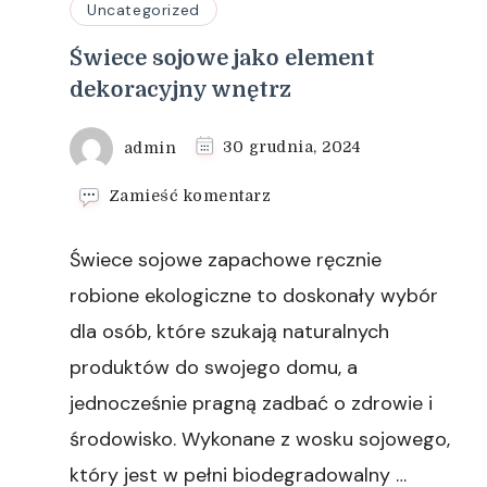
Uncategorized
Świece sojowe jako element
dekoracyjny wnętrz
admin
30 grudnia, 2024
we
Zamieść komentarz
wpisie
Świece
Świece sojowe zapachowe ręcznie
sojowe
jako
robione ekologiczne to doskonały wybór
element
dla osób, które szukają naturalnych
dekoracyjny
wnętrz
produktów do swojego domu, a
jednocześnie pragną zadbać o zdrowie i
środowisko. Wykonane z wosku sojowego,
który jest w pełni biodegradowalny …