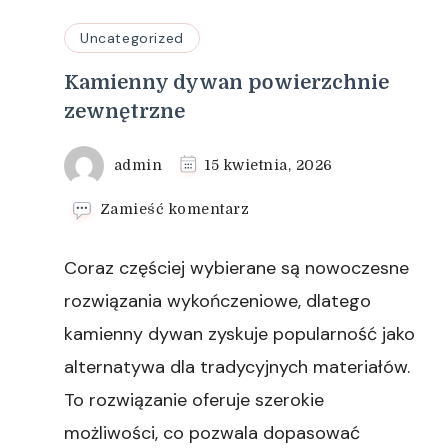
Uncategorized
Kamienny dywan powierzchnie
zewnętrzne
admin
15 kwietnia, 2026
we
Zamieść komentarz
wpisie
Kamienny
Coraz częściej wybierane są nowoczesne
dywan
powierzchnie
rozwiązania wykończeniowe, dlatego
zewnętrzne
kamienny dywan zyskuje popularność jako
alternatywa dla tradycyjnych materiałów.
To rozwiązanie oferuje szerokie
możliwości, co pozwala dopasować