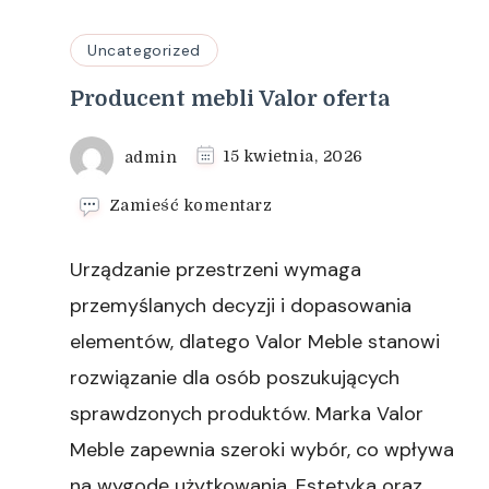
Uncategorized
Producent mebli Valor oferta
admin
15 kwietnia, 2026
we
Zamieść komentarz
wpisie
Producent
Urządzanie przestrzeni wymaga
mebli
Valor
przemyślanych decyzji i dopasowania
oferta
elementów, dlatego Valor Meble stanowi
rozwiązanie dla osób poszukujących
sprawdzonych produktów. Marka Valor
Meble zapewnia szeroki wybór, co wpływa
na wygodę użytkowania. Estetyka oraz