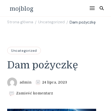
mojblog
Strona główna
Uncategorized
Dam pożyczkę
/
/
Uncategorized
Dam pożyczkę
admin
24 lipca, 2023
we
Zamieść komentarz
wpisie
Dam
pożyczkę