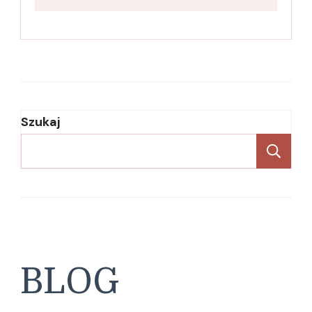
Szukaj
Sz
BLOG