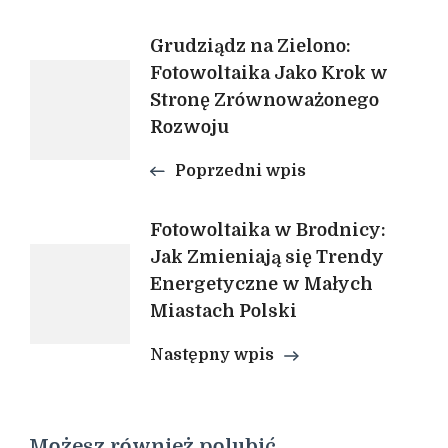
Nawigacja
Grudziądz na Zielono:
Fotowoltaika Jako Krok w
Stronę Zrównoważonego
wpisu
Rozwoju
Poprzedni wpis
Fotowoltaika w Brodnicy:
Jak Zmieniają się Trendy
Energetyczne w Małych
Miastach Polski
Następny wpis
Możesz również polubić…