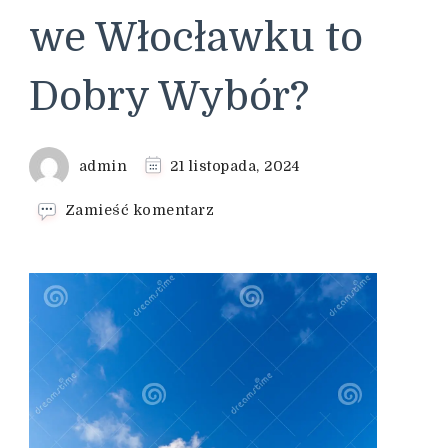
we Włocławku to
Dobry Wybór?
admin
21 listopada, 2024
we
Zamieść komentarz
wpisie
Dlaczego
Instalacja
Paneli
Fotowoltaicznych
we
Włocławku
to
Dobry
Wybór?