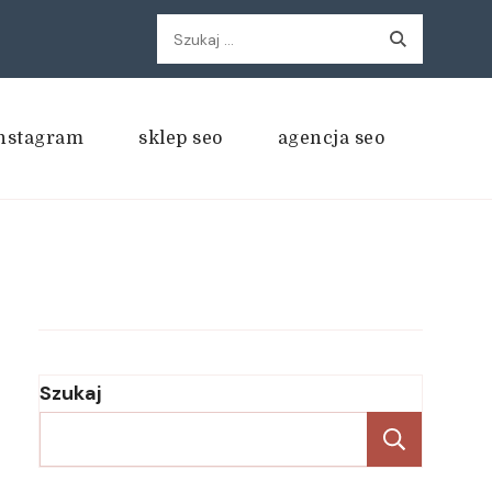
Szukaj:
nstagram
sklep seo
agencja seo
Szukaj
Szukaj