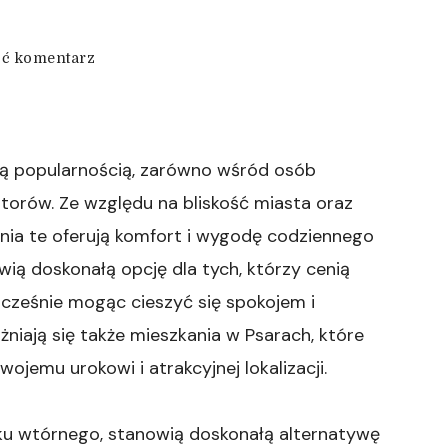
we
ć komentarz
wpisie
Domy
z
ogrodami
na
cą popularnością, zarówno wśród osób
północy
estorów. Ze względu na bliskość miasta oraz
Wrocławia
kania te oferują komfort i wygodę codziennego
ią doskonałą opcję dla tych, którzy cenią
cześnie mogąc cieszyć się spokojem i
żniają się także mieszkania w Psarach, które
ojemu urokowi i atrakcyjnej lokalizacji.
ynku wtórnego, stanowią doskonałą alternatywę