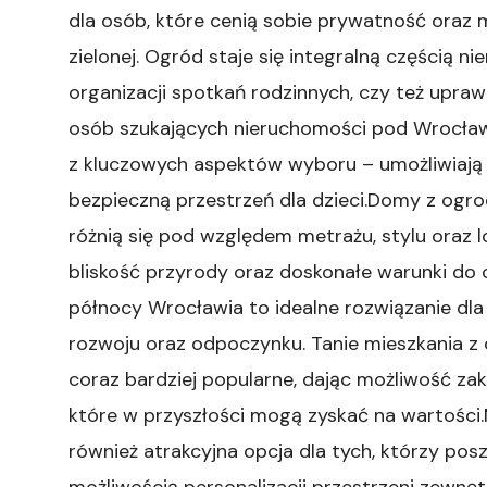
dla osób, które cenią sobie prywatność oraz m
zielonej. Ogród staje się integralną częścią ni
organizacji spotkań rodzinnych, czy też uprawi
osób szukających nieruchomości pod Wrocław
z kluczowych aspektów wyboru – umożliwiają 
bezpieczną przestrzeń dla dzieci.Domy z ogr
różnią się pod względem metrażu, stylu oraz l
bliskość przyrody oraz doskonałe warunki do
północy Wrocławia to idealne rozwiązanie dla 
rozwoju oraz odpoczynku. Tanie mieszkania z
coraz bardziej popularne, dając możliwość za
które w przyszłości mogą zyskać na wartośc
również atrakcyjna opcja dla tych, którzy pos
możliwością personalizacji przestrzeni zewnę