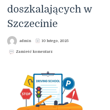
doszkalających w
Szczecinie
admin
10 lutego, 2025
we
Zamieść komentarz
wpisie
Jakie
umiejętności
można
zdobyć
podczas
jazd
doszkalających
w
Szczecinie