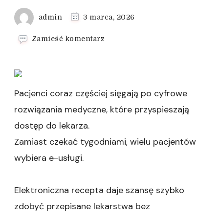
admin
3 marca, 2026
we
Zamieść komentarz
wpisie
Recepta
online
bez
konieczności
Pacjenci coraz częściej sięgają po cyfrowe
wizyty
rozwiązania medyczne, które przyspieszają
stacjonarnej
dostęp do lekarza.
Zamiast czekać tygodniami, wielu pacjentów
wybiera e-usługi.
Elektroniczna recepta daje szansę szybko
zdobyć przepisane lekarstwa bez