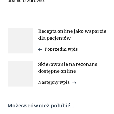
dbaniu o zdrowie.
Nawigacja
Recepta online jako wsparcie
dla pacjentów
wpisu
Poprzedni wpis
Skierowanie na rezonans
dostępne online
Następny wpis
Możesz również polubić…