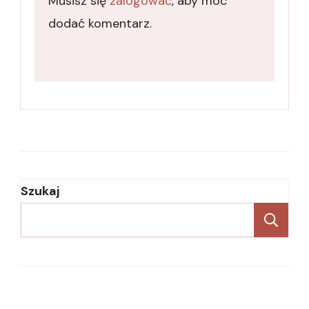
Musisz się
zalogować
, aby móc
dodać komentarz.
Szukaj
Sz