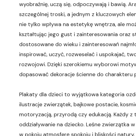
wyobraźnię, uczą się, odpoczywają i bawią. 
szczególnej troski, a jednym z kluczowych el
nie tylko wpływa na estetykę wnętrza, ale mo
kształtując jego gust i zainteresowania oraz s
dostosowane do wieku i zainteresowań najmł
inspirować, uczyć, rozweselać i uspokajać, t
rozwojowi. Dzięki szerokiemu wyborowi motyw
dopasować dekoracje ścienne do charakteru p
Plakaty dla dzieci to wyjątkowa kategoria oz
ilustracje zwierzątek, bajkowe postacie, kosmic
motoryzacją, przyrodą czy edukacją. Każdy z
oddziaływanie na dziecko. Leśne zwierzątka w
w pokoju atmosferę spokoju i bliskości natur