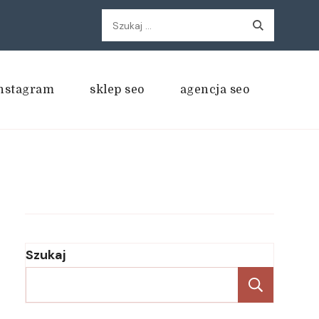
Szukaj:
nstagram
sklep seo
agencja seo
Szukaj
Szukaj