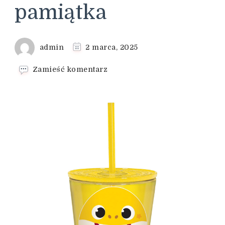
pamiątka
admin
2 marca, 2025
we
Zamieść komentarz
wpisie
Metryczki
dla
dzieci
jako
wyjątkowa
pamiątka