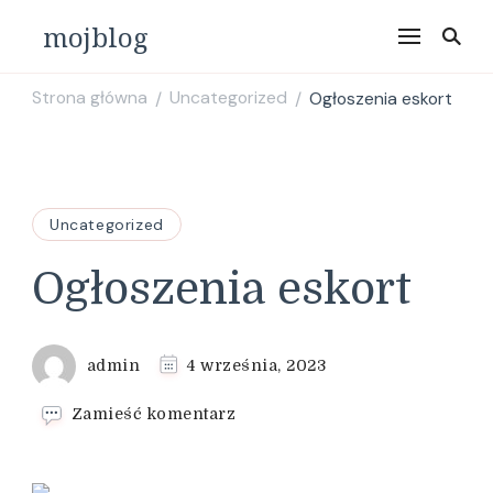
mojblog
Strona główna
Uncategorized
Ogłoszenia eskort
/
/
Uncategorized
Ogłoszenia eskort
admin
4 września, 2023
we
Zamieść komentarz
wpisie
Ogłoszenia
eskort