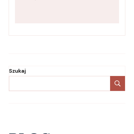
Szukaj
Sz