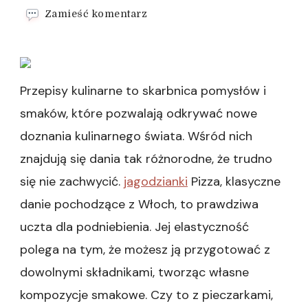
we
Zamieść komentarz
wpisie
Pizza
Party
dla
Duszy
Przepisy kulinarne to skarbnica pomysłów i
Kucharza
smaków, które pozwalają odkrywać nowe
doznania kulinarnego świata. Wśród nich
znajdują się dania tak różnorodne, że trudno
się nie zachwycić.
jagodzianki
Pizza, klasyczne
danie pochodzące z Włoch, to prawdziwa
uczta dla podniebienia. Jej elastyczność
polega na tym, że możesz ją przygotować z
dowolnymi składnikami, tworząc własne
kompozycje smakowe. Czy to z pieczarkami,