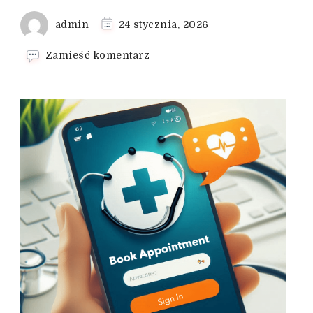
admin
24 stycznia, 2026
we
Zamieść komentarz
wpisie
Szybka
wymiana
informacji:
Jak
działa
ReceptaX