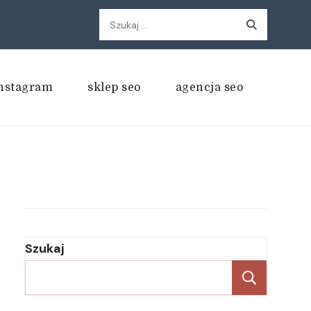
Szukaj:
nstagram
sklep seo
agencja seo
Szukaj
Szukaj