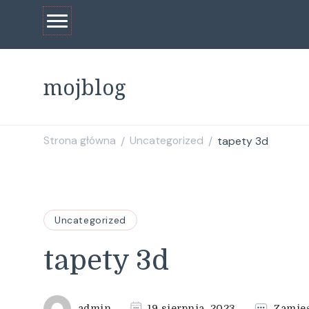
mojblog
Strona główna
Uncategorized
tapety 3d
/
/
Uncategorized
tapety 3d
admin
19 sierpnia, 2023
Zamie