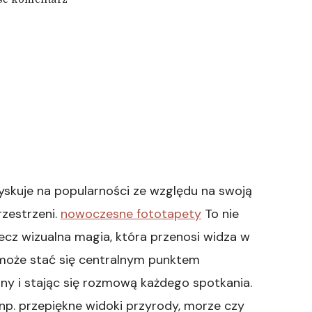
wpisie
tapety
3d
yskuje na popularności ze względu na swoją
rzestrzeni.
nowoczesne fototapety
To nie
lecz wizualna magia, która przenosi widza w
 może stać się centralnym punktem
lny i stając się rozmową każdego spotkania.
p. przepiękne widoki przyrody, morze czy