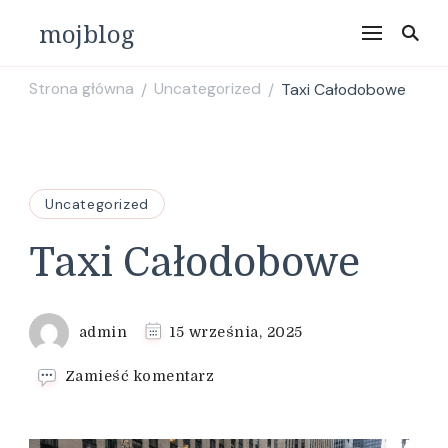
mojblog
Strona główna
Uncategorized
Taxi Całodobowe
/
/
Uncategorized
Taxi Całodobowe
admin
15 września, 2025
we
Zamieść komentarz
wpisie
Taxi
Całodobowe