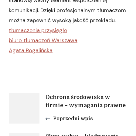
stanowią ważny element współczesnej
komunikacji. Dzięki profesjonalnym tłumaczom
można zapewnić wysoką jakość przekładu.
tłumaczenia przysięgłe
biuro tłumaczeń Warszawa
Agata Rogalińska
Nawigacja
Ochrona środowiska w
firmie – wymagania prawne
wpisu
Poprzedni wpis