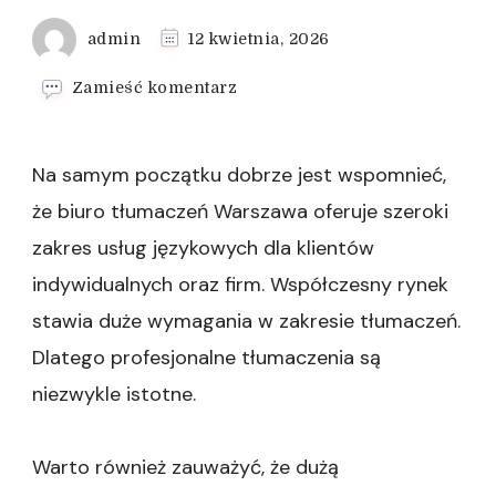
admin
12 kwietnia, 2026
we
Zamieść komentarz
wpisie
Tłumaczenia
poświadczone
Na samym początku dobrze jest wspomnieć,
–
zastosowanie
że biuro tłumaczeń Warszawa oferuje szeroki
zakres usług językowych dla klientów
indywidualnych oraz firm. Współczesny rynek
stawia duże wymagania w zakresie tłumaczeń.
Dlatego profesjonalne tłumaczenia są
niezwykle istotne.
Warto również zauważyć, że dużą