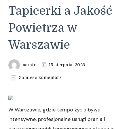
Tapicerki a Jakość
Powietrza w
Warszawie
admin
15 sierpnia, 2023
we
Zamieść komentarz
wpisie
Zdrowie
i
Higiena:
Profesjonalne
W Warszawie, gdzie tempo życia bywa
Czyszczenie
intensywne, profesjonalne usługi prania i
Tapicerki
a
czyszczenia mebli tapicerowanych stanowią