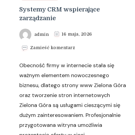
Systemy CRM wspierające
zarządzanie
admin
16 maja, 2026
we
Zamieść komentarz
wpisie
Systemy
Obecność firmy w internecie stała się
CRM
wspierające
ważnym elementem nowoczesnego
zarządzanie
biznesu, dlatego strony www Zielona Góra
oraz tworzenie stron internetowych
Zielona Góra są usługami cieszącymi się
dużym zainteresowaniem. Profesjonalnie
przygotowana witryna umożliwia
prezentację oferty w sieci, …