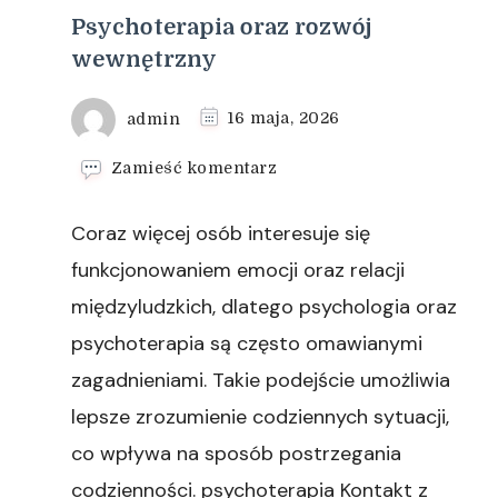
Psychoterapia oraz rozwój
wewnętrzny
admin
16 maja, 2026
we
Zamieść komentarz
wpisie
Psychoterapia
Coraz więcej osób interesuje się
oraz
rozwój
funkcjonowaniem emocji oraz relacji
wewnętrzny
międzyludzkich, dlatego psychologia oraz
psychoterapia są często omawianymi
zagadnieniami. Takie podejście umożliwia
lepsze zrozumienie codziennych sytuacji,
co wpływa na sposób postrzegania
codzienności. psychoterapia Kontakt z