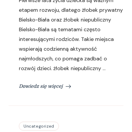
Pierwsze lata życia dziecka są ważnym
prywatny
i
etapem rozwoju, dlatego żłobek prywatny
rozwój
Bielsko-Biała oraz żłobek niepubliczny
malucha
Bielsko-Biała są tematami często
interesującymi rodziców. Takie miejsca
wspierają codzienną aktywność
najmłodszych, co pomaga zadbać o
rozwój dzieci. żłobek niepubliczny …
Dowiedz się więcej
Uncategorized