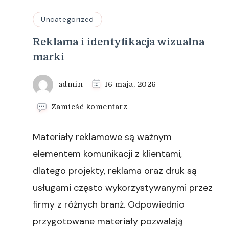
Uncategorized
Reklama i identyfikacja wizualna
marki
admin
16 maja, 2026
we
Zamieść komentarz
wpisie
Reklama
Materiały reklamowe są ważnym
i
identyfikacja
elementem komunikacji z klientami,
wizualna
dlatego projekty, reklama oraz druk są
marki
usługami często wykorzystywanymi przez
firmy z różnych branż. Odpowiednio
przygotowane materiały pozwalają