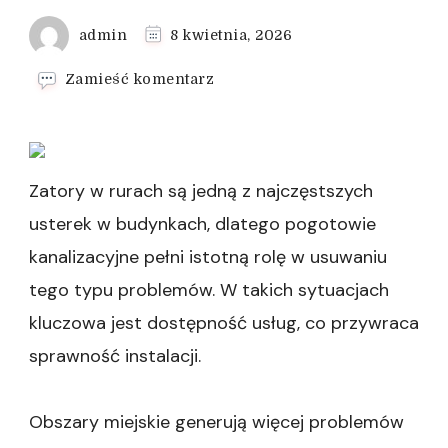
admin
8 kwietnia, 2026
we
Zamieść komentarz
wpisie
Pogotowie
kanalizacyjne
–
awarie
Zatory w rurach są jedną z najczęstszych
instalacji
usterek w budynkach, dlatego pogotowie
kanalizacyjne pełni istotną rolę w usuwaniu
tego typu problemów. W takich sytuacjach
kluczowa jest dostępność usług, co przywraca
sprawność instalacji.
Obszary miejskie generują więcej problemów